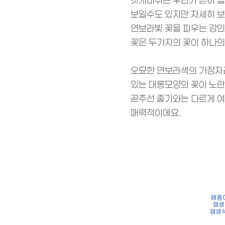
갯개미취는 우리가 흔히 
보일수도 있지만 자세히 
연보라빛 꽃을 피우는 강인
꽃은 두가지의 꽃이 하나의
오묘한 연보라색의 가장자리
있는 대롱모양의 꽃이 노란
곧추선 줄기와는 다르게 여
매력적이에요.
해홍
염생
염생식