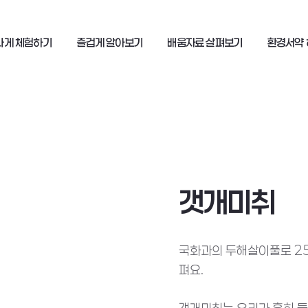
나게 체험하기
즐겁게 알아보기
배움자료 살펴보기
환경서약 
갯개미취
국화과의 두해살이풀로 25
펴요.